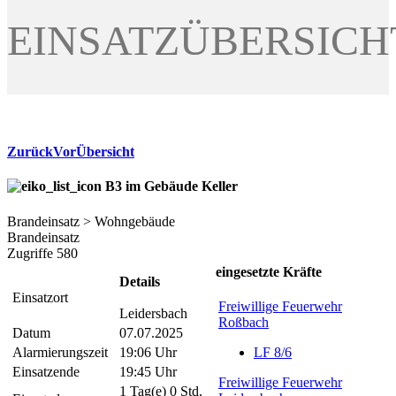
EINSATZÜBERSICH
Zurück
Vor
Übersicht
B3 im Gebäude Keller
Brandeinsatz > Wohngebäude
Brandeinsatz
Zugriffe 580
eingesetzte Kräfte
Details
Einsatzort
Freiwillige Feuerwehr
Leidersbach
Roßbach
Datum
07.07.2025
Alarmierungszeit
19:06 Uhr
LF 8/6
Einsatzende
19:45 Uhr
Freiwillige Feuerwehr
1 Tag(e) 0 Std.