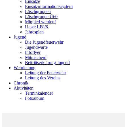
Einsätze
Einsatzinformationssystem
Löschgruppen
Löschgruppe Ü60
Mitglied werden!
Unser LF8/6
Jahresplan
Jugend
Die Jugendfeuerwehr
Jugendwarte
Infoflyer
Mitmachen!
Beitrittserklärung Jugend
Wehrleitung
Leitung der Feuerwehr
Leitung des Vereins
Chronik
Aktivitäten
Terminkalender
Fotoalbum