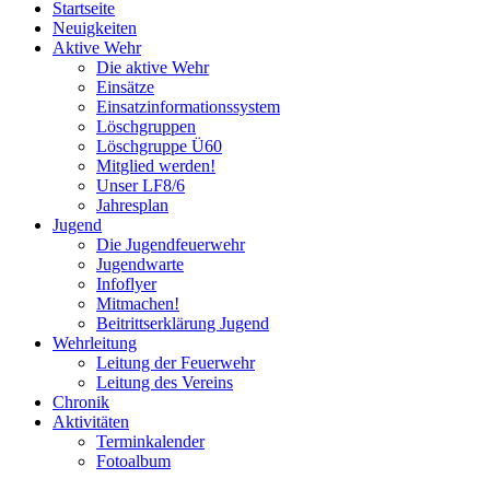
Startseite
Neuigkeiten
Aktive Wehr
Die aktive Wehr
Einsätze
Einsatzinformationssystem
Löschgruppen
Löschgruppe Ü60
Mitglied werden!
Unser LF8/6
Jahresplan
Jugend
Die Jugendfeuerwehr
Jugendwarte
Infoflyer
Mitmachen!
Beitrittserklärung Jugend
Wehrleitung
Leitung der Feuerwehr
Leitung des Vereins
Chronik
Aktivitäten
Terminkalender
Fotoalbum