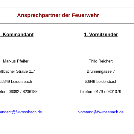
Ansprechpartner der Feuerwehr
1. Kommandant
1. Vorsitzender
Markus Pfeifer
Thilo Reichert
ßbacher Straße 117
Brunnengasse 7
63849 Leidersbach
63849 Leidersbach
efon:
06092 / 8236188
Telefon: 0179 / 9301079
ndant@fw-rossbach.de
vorstand@fw-rossbach.de