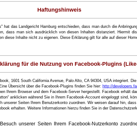
Haftungshinweis
ks" hat das Landgericht Hamburg entschieden, dass man durch die Anbringung e
n, dass man sich ausdrücklich von diesen Inhalten distanziert. Hiermit dist
n diese Inhalte nicht zu eigenen. Diese Erklärung gilt für alle auf dieser H
klärung für die Nutzung von Facebook-Plugins (Like
book, 1601 South California Avenue, Palo Alto, CA 94304, USA integriert. D
 Eine Übersicht über die Facebook-Plugins finden Sie hier:
http://developers.
hen Ihrem Browser und dem Facebook-Server hergestellt. Facebook erhält dadu
ton“ anklicken während Sie in Ihrem Facebook-Account eingeloggt sind, könn
 unserer Seiten Ihrem Benutzerkonto zuordnen. Wir weisen darauf hin, dass 
ebook erhalten. Weitere Informationen hierzu finden Sie in der Datenschutze
esuch unserer Seiten Ihrem Facebook-Nutzerkonto zuordnen